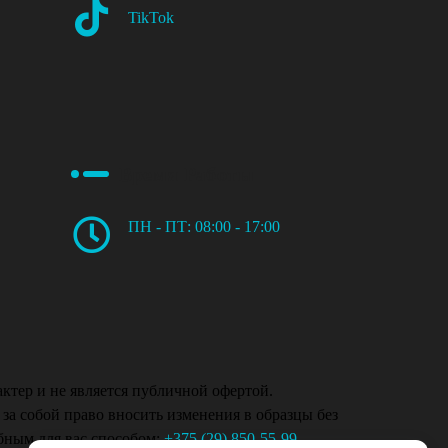
TikTok
Время Работы
ПН - ПТ: 08:00 - 17:00
ктер и не является публичной офертой.
 за собой право вносить изменения в образцы без
бным для вас способом:
+375 (29) 850-55-99
,