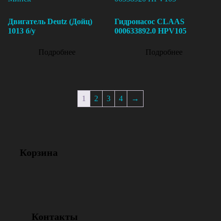
Двигатель Deutz (Дойц)
Гидронасос CLAAS
1013 б/у
000633892.0 HPV105
Подробнее
Подробнее
1
2
3
4
→
Корзина
Контакты