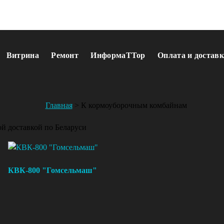
Витрина
Ремонт
ИнформаТТор
Оплата и доставк
Главная
>
К кормоуборочным комбайнам
й доставкой по Беларуси
КВК-800 "Гомсельмаш"