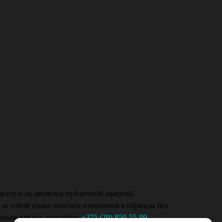
ктер и не является публичной офертой.
 за собой право вносить изменения в образцы без
бным для вас способом:
+375 (29) 850-55-99
,