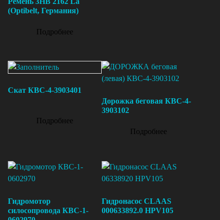
Ремень 3НВ 2162 La
(Optibelt, Германия)
Подробнее
Скат КВС-4-3903401
Дорожка беговая КВС-4-
3903102
Подробнее
Подробнее
Гидромотор
Гидронасос CLAAS
силосопровода КВС-1-
000633892.0 HPV105
0602970